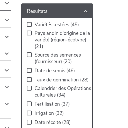
Resultats
Variétés testées
(
45
)
Pays andin d'origine de la
variété (région-écotype)
(
21
)
Source des semences
(fournisseur)
(
20
)
Date de semis
(
46
)
Taux de germination
(
28
)
Calendrier des Opérations
culturales
(
34
)
Fertilisation
(
37
)
Irrigation
(
32
)
Date récolte
(
28
)