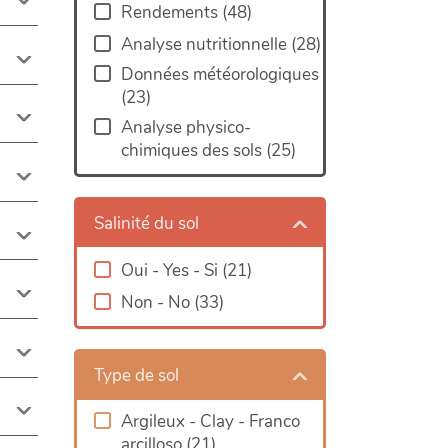
Rendements
(
48
)
Analyse nutritionnelle
(
28
)
Données météorologiques
(
23
)
Analyse physico-
chimiques des sols
(
25
)
Salinité du sol
Oui - Yes - Si
(
21
)
Non - No
(
33
)
Type de sol
Argileux - Clay - Franco
arcilloso
(
21
)