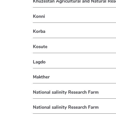
Khuzestan Agricultural and Natural Res
Konni
Korba
Kosute
Lagdo
Makther
National salinity Research Farm
National salinity Research Farm