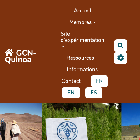
Aller au contenu principal
Accueil
Membres
Site
d'expérimentation
Recher
GCN-
Quinoa
Ressources
Informations
Contact
FR
EN
ES