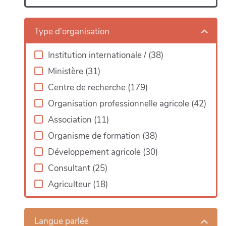
Type d'organisation
Institution internationale
/
(
38
)
Ministère
(
31
)
Centre de recherche
(
179
)
Organisation professionnelle agricole
(
42
)
Association
(
11
)
Organisme de formation
(
38
)
Développement agricole
(
30
)
ap
Consultant
(
25
)
Agriculteur
(
18
)
Langue parlée