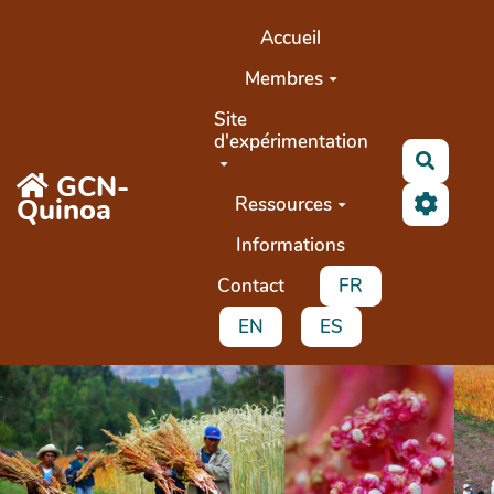
Aller au contenu principal
Accueil
Membres
Site
d'expérimentation
Recher
GCN-
Quinoa
Ressources
Informations
Contact
FR
EN
ES