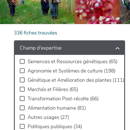
336
fiches trouvées
+
−
Champ d'expertise
Semences et Ressources génétiques
(
65
)
Agronomie et Systèmes de culture
(
198
)
Génétique et Amélioration des plantes
(
111
)
Marchés et Filières
(
65
)
Transformation Post-récolte
(
66
)
Alimentation humaine
(
81
)
Autres usages
(
27
)
Politiques publiques
(
34
)