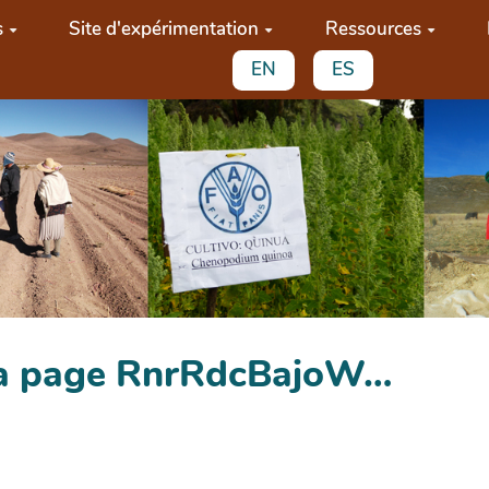
s
Site d'expérimentation
Ressources
EN
ES
 la page RnrRdcBajoW…