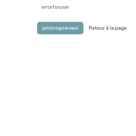
errorforuser
printviapreview
Retour à la page