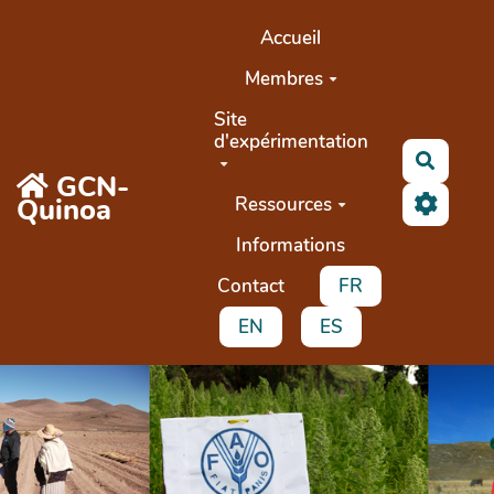
Aller au contenu principal
Accueil
Membres
Site
d'expérimentation
Recher
GCN-
Quinoa
Ressources
Informations
Contact
FR
EN
ES