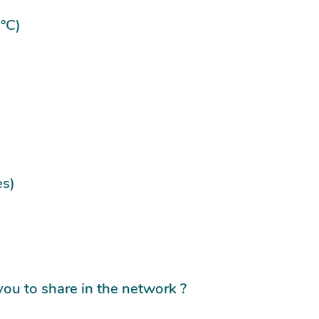
°C)
es)
you to share in the network ?