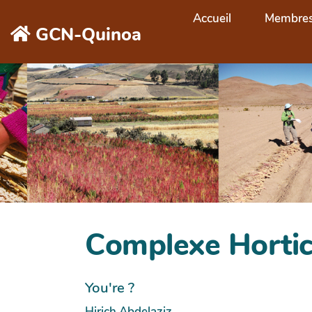
Aller au contenu principal
Accueil
Membre
GCN-Quinoa
Complexe Hortic
You're ?
Hirich Abdelaziz