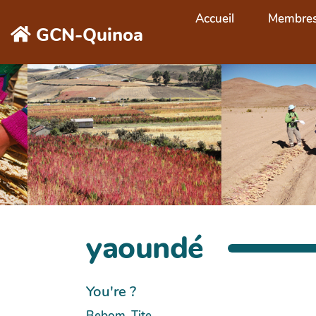
Aller au contenu principal
Accueil
Membre
GCN-Quinoa
yaoundé
You're ?
Bebom, Tite