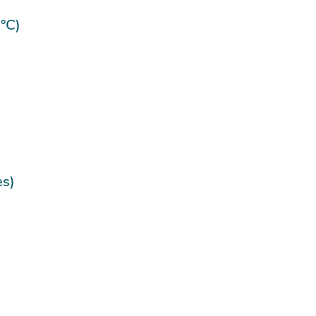
°C)
es)