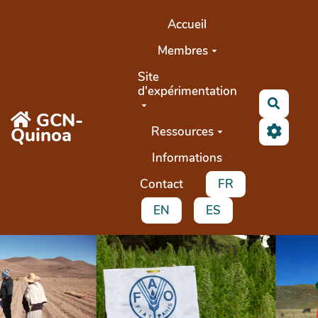
Aller au contenu principal
Accueil
Membres
Site
d'expérimentation
Recher
GCN-
Quinoa
Ressources
Informations
Contact
FR
EN
ES