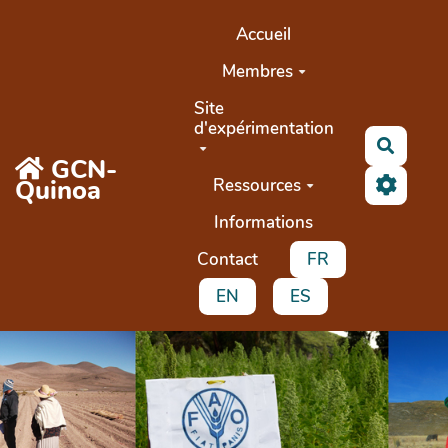
Aller au contenu principal
Accueil
Membres
Site
d'expérimentation
Recher
GCN-
Quinoa
Ressources
Informations
Contact
FR
EN
ES