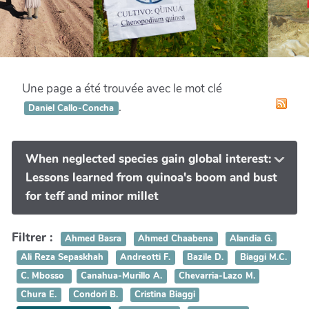
Une page a été trouvée avec le mot clé
.
Daniel Callo-Concha
When neglected species gain global interest:
Lessons learned from quinoa's boom and bust
for teff and minor millet
Filtrer :
Ahmed Basra
Ahmed Chaabena
Alandia G.
Ali Reza Sepaskhah
Andreotti F.
Bazile D.
Biaggi M.C.
C. Mbosso
Canahua-Murillo A.
Chevarria-Lazo M.
Chura E.
Condori B.
Cristina Biaggi