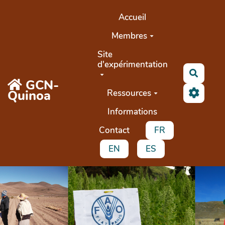
Aller au contenu principal
Accueil
Membres
Site
d'expérimentation
Recher
GCN-
Quinoa
Ressources
Informations
Contact
FR
EN
ES