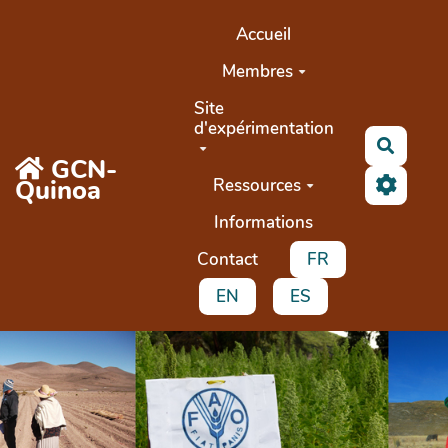
Aller au contenu principal
Accueil
Membres
Site
d'expérimentation
Recher
GCN-
Quinoa
Ressources
Informations
Contact
FR
EN
ES