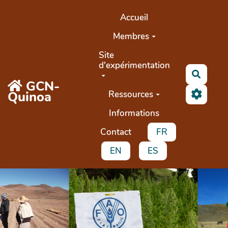
Aller au contenu principal
Accueil
Membres
Site
d'expérimentation
Recher
GCN-
Quinoa
Ressources
Informations
Contact
FR
EN
ES