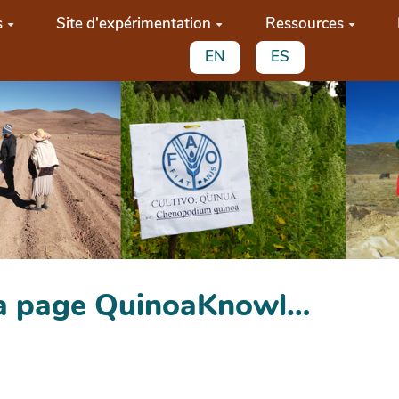
s
Site d'expérimentation
Ressources
EN
ES
 la page QuinoaKnowl…