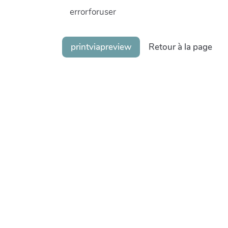
errorforuser
printviapreview
Retour à la page