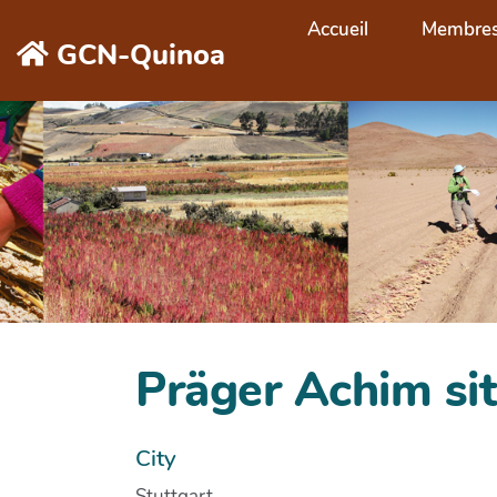
Aller au contenu principal
Accueil
Membre
GCN-Quinoa
Präger Achim sit
City
Stuttgart