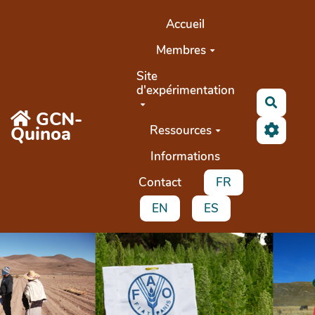
Aller au contenu principal
Accueil
Membres
Site
d'expérimentation
Recher
GCN-
Quinoa
Ressources
Informations
Contact
FR
EN
ES