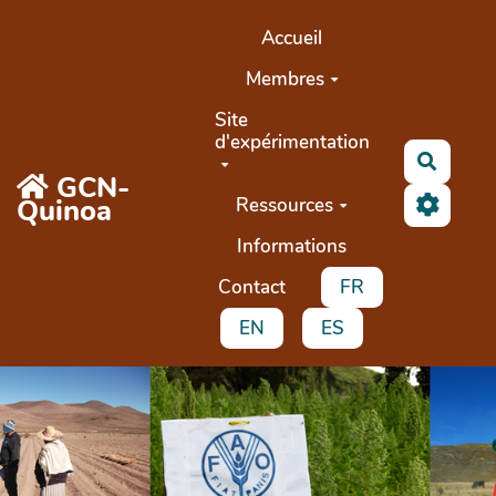
Aller au contenu principal
Accueil
Membres
Site
d'expérimentation
Recher
GCN-
Quinoa
Ressources
Informations
Contact
FR
EN
ES