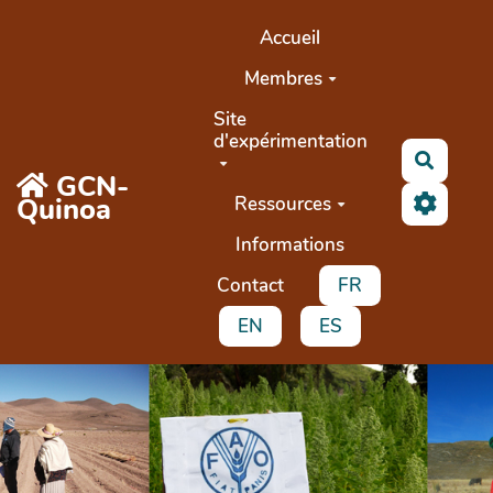
Aller au contenu principal
Accueil
Membres
Site
d'expérimentation
Recher
GCN-
Quinoa
Ressources
Informations
Contact
FR
EN
ES