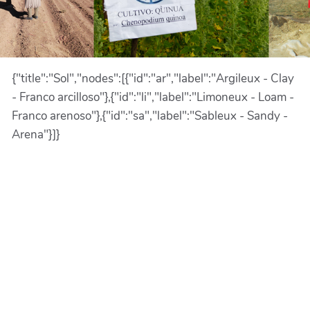
{"title":"Sol","nodes":[{"id":"ar","label":"Argileux - Clay
- Franco arcilloso"},{"id":"li","label":"Limoneux - Loam -
Franco arenoso"},{"id":"sa","label":"Sableux - Sandy -
Arena"}]}