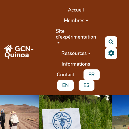
Aller au contenu principal
Accueil
Membres
Site
d'expérimentation
Recher
GCN-
Quinoa
Ressources
Informations
Contact
FR
EN
ES