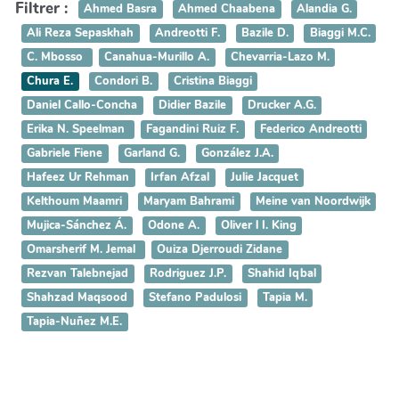
Filtrer :
Ahmed Basra
Ahmed Chaabena
Alandia G.
Ali Reza Sepaskhah
Andreotti F.
Bazile D.
Biaggi M.C.
C. Mbosso
Canahua-Murillo A.
Chevarria-Lazo M.
Chura E.
Condori B.
Cristina Biaggi
Daniel Callo-Concha
Didier Bazile
Drucker A.G.
Erika N. Speelman
Fagandini Ruiz F.
Federico Andreotti
Gabriele Fiene
Garland G.
González J.A.
Hafeez Ur Rehman
Irfan Afzal
Julie Jacquet
Kelthoum Maamri
Maryam Bahrami
Meine van Noordwijk
Mujica-Sánchez Á.
Odone A.
Oliver l I. King
Omarsherif M. Jemal
Ouiza Djerroudi Zidane
Rezvan Talebnejad
Rodriguez J.P.
Shahid Iqbal
Shahzad Maqsood
Stefano Padulosi
Tapia M.
Tapia-Nuñez M.E.