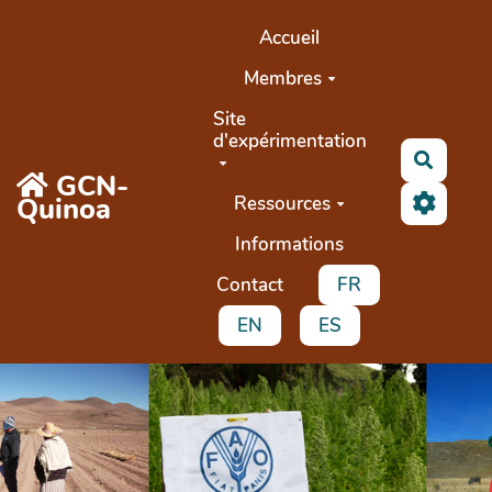
Aller au contenu principal
Accueil
Membres
Site
d'expérimentation
Recher
GCN-
Quinoa
Ressources
Informations
Contact
FR
EN
ES