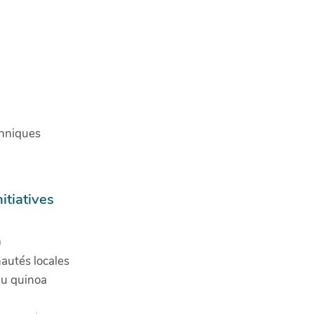
chniques
itiatives
)
nautés locales
du quinoa