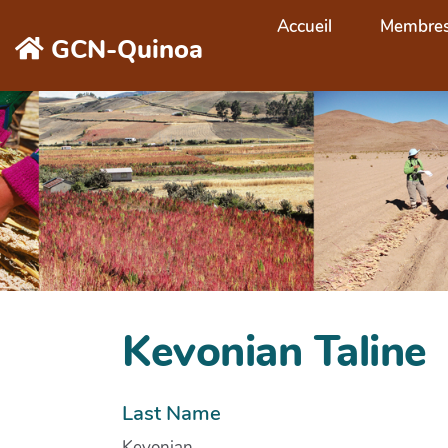
Aller au contenu principal
Accueil
Membre
GCN-Quinoa
Kevonian Taline
Last Name
Kevonian