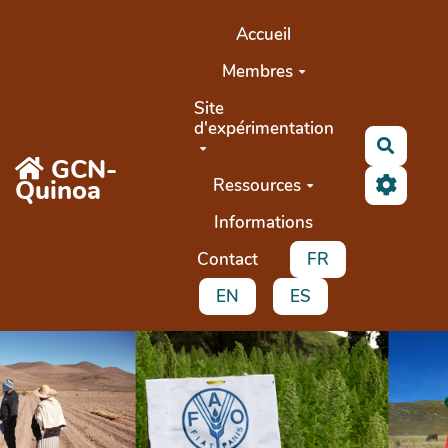
Aller au contenu principal
Accueil
Membres
Site
d'expérimentation
Recher
GCN-
Quinoa
Ressources
Informations
Contact
FR
EN
ES