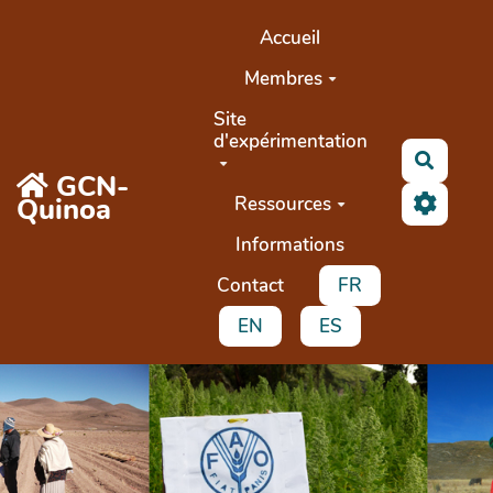
Aller au contenu principal
Accueil
Membres
Site
d'expérimentation
Recher
GCN-
Quinoa
Ressources
Informations
Contact
FR
EN
ES