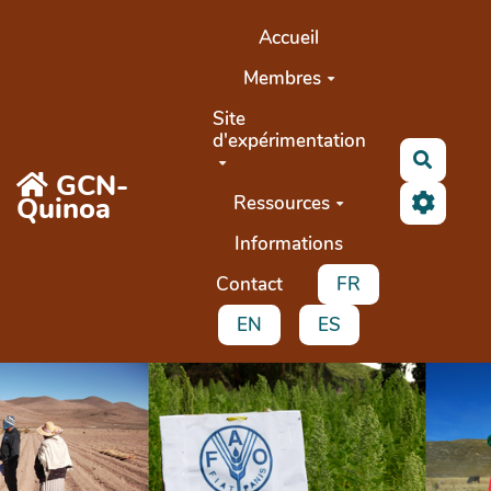
Aller au contenu principal
Accueil
Membres
Site
d'expérimentation
Recher
GCN-
Quinoa
Ressources
Informations
Contact
FR
EN
ES