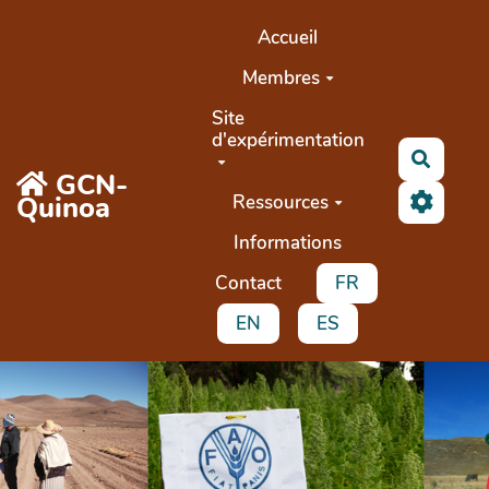
Aller au contenu principal
Accueil
Membres
Site
d'expérimentation
Recher
GCN-
Quinoa
Ressources
Informations
Contact
FR
EN
ES