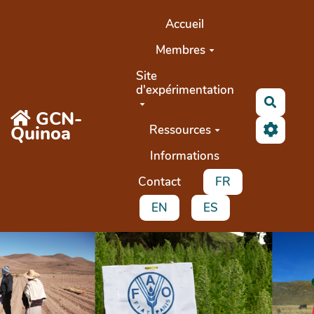
Aller au contenu principal
Accueil
Membres
Site
d'expérimentation
Recher
GCN-
Quinoa
Ressources
Informations
Contact
FR
EN
ES