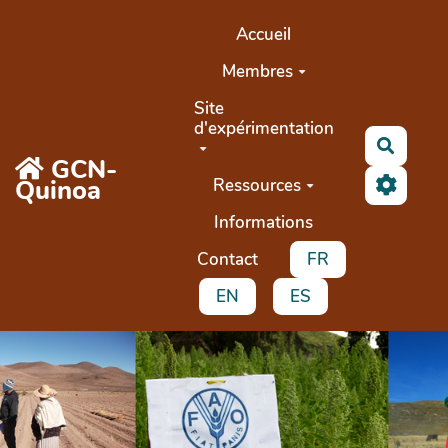
Aller au contenu principal
Accueil
Membres
Site
d'expérimentation
Recher
GCN-
Quinoa
Ressources
Informations
Contact
FR
EN
ES