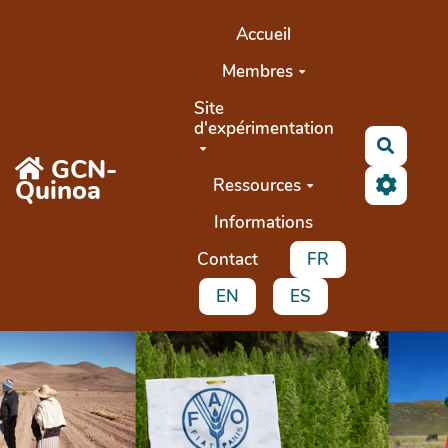
Aller au contenu principal
Accueil
Membres
Site
d'expérimentation
Recher
GCN-
Quinoa
Ressources
Informations
Contact
FR
EN
ES