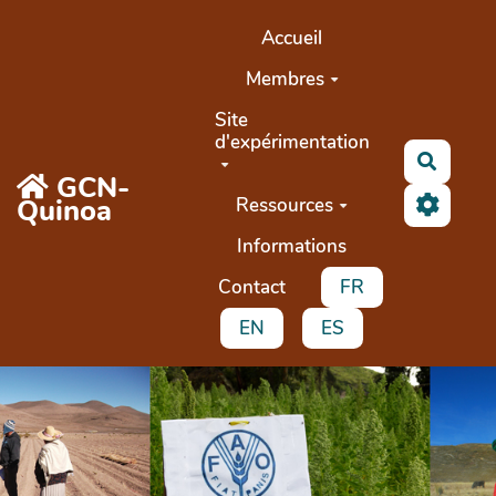
Aller au contenu principal
Accueil
Membres
Site
d'expérimentation
Recher
GCN-
Quinoa
Ressources
Informations
Contact
FR
EN
ES