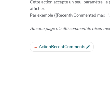
Cette action accepte un seul paramètre, 
afficher.
Par exemple {{RecentlyCommented max="3"}}
Aucune page n'a été commentée récemmen
←
ActionRecentComments