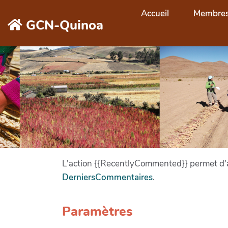
Aller au contenu principal
Accueil
Membre
GCN-Quinoa
L'action {{RecentlyCommented}} permet d'af
DerniersCommentaires
.
Paramètres