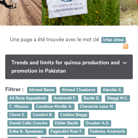
Une page a été trouvée avec le mot clé
.
Irfan Afzal
Trends and limits for quinoa production and
promotion in Pakistan
Filtrer :
Ahmed Basra
Ahmed Chaabena
Alandia G.
Ali Reza Sepaskhah
Andreotti F.
Bazile D.
Biaggi M.C.
C. Mbosso
Canahua-Murillo A.
Chevarria-Lazo M.
Chura E.
Condori B.
Cristina Biaggi
Daniel Callo-Concha
Didier Bazile
Drucker A.G.
Erika N. Speelman
Fagandini Ruiz F.
Federico Andreotti