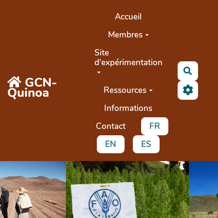
Aller au contenu principal
Accueil
Membres
Site
d'expérimentation
Recher
GCN-
Quinoa
Ressources
Informations
Contact
FR
EN
ES