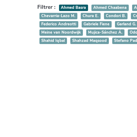
Filtrer :
Ahmed Basra
Ahmed Chaabena
A
Chevarria-Lazo M.
Chura E.
Condori B.
Cr
Federico Andreotti
Gabriele Fiene
Garland G.
Meine van Noordwijk
Mujica-Sánchez Á.
Odo
Shahid Iqbal
Shahzad Maqsood
Stefano Pad