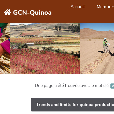
Aller au contenu principal
Accueil
Membre
GCN-Quinoa
Une page a été trouvée avec le mot clé
A
Trends and limits for quinoa producti