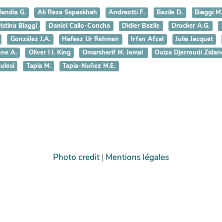
landia G.
Ali Reza Sepaskhah
Andreotti F.
Bazile D.
Biaggi M
istina Biaggi
Daniel Callo-Concha
Didier Bazile
Drucker A.G.
González J.A.
Hafeez Ur Rehman
Irfan Afzal
Julie Jacquet
ne A.
Oliver l I. King
Omarsherif M. Jemal
Ouiza Djerroudi Zidan
ulosi
Tapia M.
Tapia-Nuñez M.E.
Photo credit
|
Mentions légales