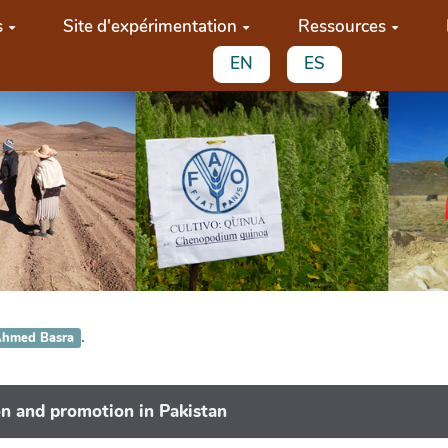
s
Site d'expérimentation
Ressources
EN
ES
.
hmed Basra
on and promotion in Pakistan