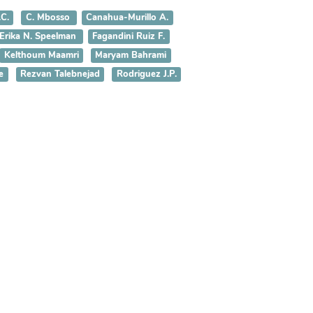
.C.
C. Mbosso
Canahua-Murillo A.
Erika N. Speelman
Fagandini Ruiz F.
Kelthoum Maamri
Maryam Bahrami
e
Rezvan Talebnejad
Rodriguez J.P.