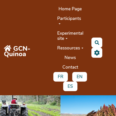
Aller au contenu principal
Home Page
Participants
Experimental
site
Buscar
GCN-
Ressources
Quinoa
News
Contact
FR
EN
ES