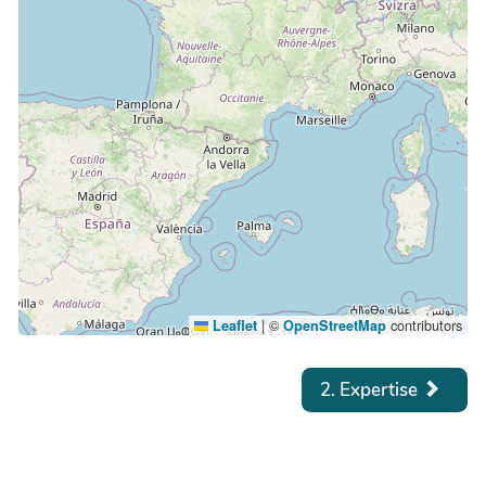
|
©
contributors
Leaflet
OpenStreetMap
2. Expertise