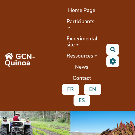
Aller au contenu principal
Home Page
Participants
Experimental
site
Recherc
GCN-
Ressources
Quinoa
News
Contact
FR
EN
ES