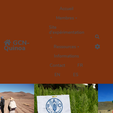
Aller au contenu principal
Accueil
Membres
Site
d'expérimentation
Search
GCN-
Quinoa
Ressources
Informations
Contact
FR
EN
ES