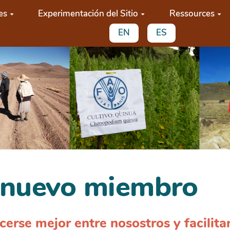
es
Experimentación del Sitio
Ressources
EN
ES
n nuevo miembro
cerse mejor entre nosostros y facilita