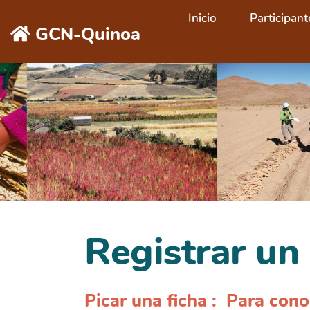
Aller au contenu principal
Inicio
Participant
GCN-Quinoa
Registrar u
Picar una ficha : Para cono