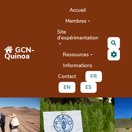
Aller au contenu principal
Accueil
Membres
Site
d'expérimentation
Buscar
GCN-
Quinoa
Ressources
Informations
Contact
FR
EN
ES