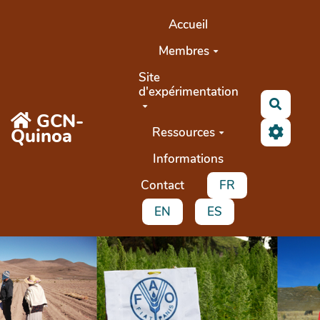
Aller au contenu principal
Accueil
Membres
Site
d'expérimentation
Recher
GCN-
Quinoa
Ressources
Informations
Contact
FR
EN
ES