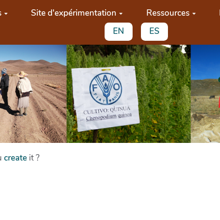
s
Site d'expérimentation
Ressources
EN
ES
ou
create
it ?