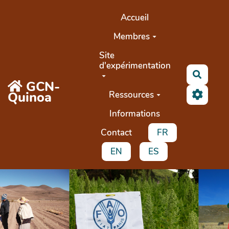
Aller au contenu principal
Accueil
Membres
Site
d'expérimentation
Buscar
GCN-
Quinoa
Ressources
Informations
Contact
FR
EN
ES