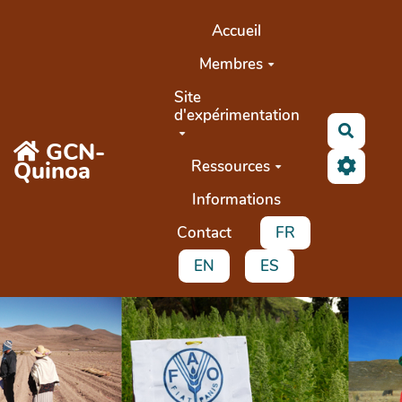
Aller au contenu principal
Accueil
Membres
Site
d'expérimentation
Recher
GCN-
Quinoa
Ressources
Informations
Contact
FR
EN
ES