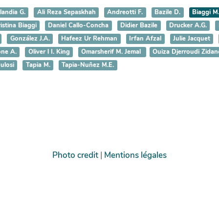
landia G.
Ali Reza Sepaskhah
Andreotti F.
Bazile D.
Biaggi M
istina Biaggi
Daniel Callo-Concha
Didier Bazile
Drucker A.G.
González J.A.
Hafeez Ur Rehman
Irfan Afzal
Julie Jacquet
ne A.
Oliver l I. King
Omarsherif M. Jemal
Ouiza Djerroudi Zidan
ulosi
Tapia M.
Tapia-Nuñez M.E.
Photo credit
|
Mentions légales