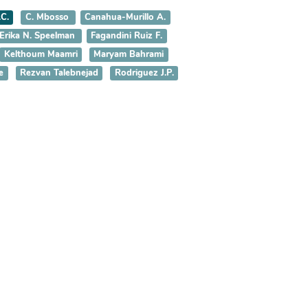
.C.
C. Mbosso
Canahua-Murillo A.
Erika N. Speelman
Fagandini Ruiz F.
Kelthoum Maamri
Maryam Bahrami
e
Rezvan Talebnejad
Rodriguez J.P.