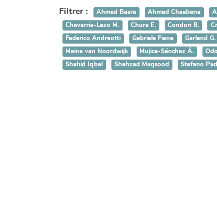
Filtrer :
Ahmed Basra
Ahmed Chaabena
A
Chevarria-Lazo M.
Chura E.
Condori B.
Cr
Federico Andreotti
Gabriele Fiene
Garland G.
Meine van Noordwijk
Mujica-Sánchez Á.
Odo
Shahid Iqbal
Shahzad Maqsood
Stefano Pad