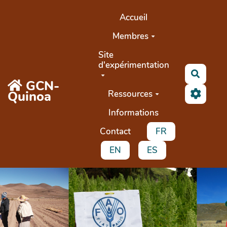
Aller au contenu principal
Accueil
Membres
Site
d'expérimentation
Buscar
GCN-
Quinoa
Ressources
Informations
Contact
FR
EN
ES