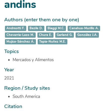
andins
Authors (enter them one by one)
Andreotti F.
Bazile D.
Biaggi M.C.
Canahua-Murillo A.
Chevarria-Lazo M.
Chura E.
Garland G.
González J.A.
Mujica-Sánchez Á.
Tapia-Nuñez M.E.
Topics
Mercados y Alimentos
Year
2021
Region / Study sites
South America
Citation