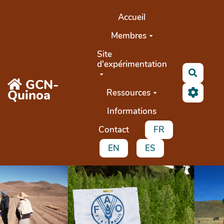
Aller au contenu principal
Accueil
Membres
Site
d'expérimentation
Recher
GCN-
Quinoa
Ressources
Informations
Contact
FR
EN
ES