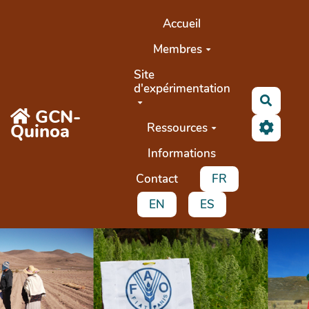
Aller au contenu principal
Accueil
Membres
Site
d'expérimentation
Search
GCN-
Quinoa
Ressources
Informations
Contact
FR
EN
ES