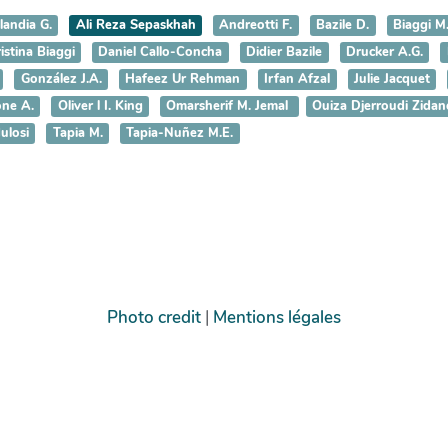
landia G.
Ali Reza Sepaskhah
Andreotti F.
Bazile D.
Biaggi M
istina Biaggi
Daniel Callo-Concha
Didier Bazile
Drucker A.G.
González J.A.
Hafeez Ur Rehman
Irfan Afzal
Julie Jacquet
ne A.
Oliver l I. King
Omarsherif M. Jemal
Ouiza Djerroudi Zidan
ulosi
Tapia M.
Tapia-Nuñez M.E.
Photo credit
|
Mentions légales