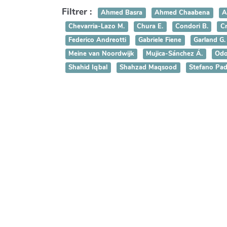
Filtrer :
Ahmed Basra
Ahmed Chaabena
A
Chevarria-Lazo M.
Chura E.
Condori B.
Cr
Federico Andreotti
Gabriele Fiene
Garland G.
Meine van Noordwijk
Mujica-Sánchez Á.
Odo
Shahid Iqbal
Shahzad Maqsood
Stefano Pad