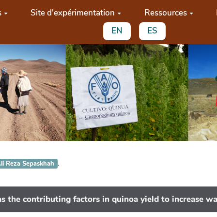
s
Site d'expérimentation
Ressources
EN
ES
.
li Reza Sepaskhah
s the contributing factors in quinoa yield to increase wa