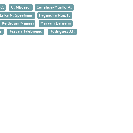
.C.
C. Mbosso
Canahua-Murillo A.
Erika N. Speelman
Fagandini Ruiz F.
Kelthoum Maamri
Maryam Bahrami
e
Rezvan Talebnejad
Rodriguez J.P.