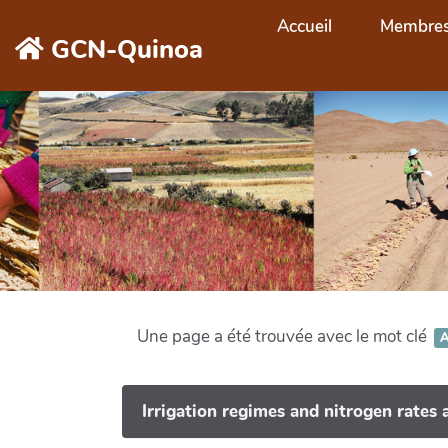
Aller au contenu principal
Accueil
Membre
GCN-Quinoa
Une page a été trouvée avec le mot clé
A
Irrigation regimes and nitrogen rates a