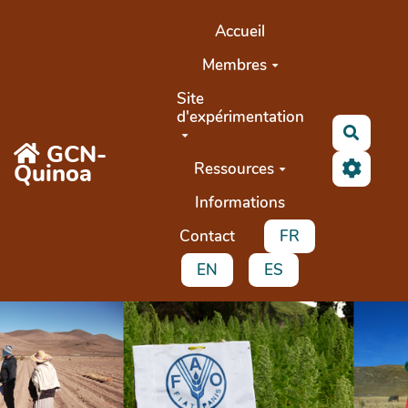
Aller au contenu principal
Accueil
Membres
Site
d'expérimentation
Recher
GCN-
Quinoa
Ressources
Informations
Contact
FR
EN
ES