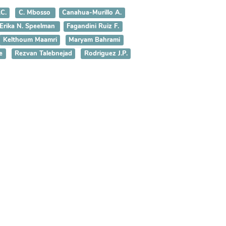
.C.
C. Mbosso
Canahua-Murillo A.
Erika N. Speelman
Fagandini Ruiz F.
Kelthoum Maamri
Maryam Bahrami
e
Rezvan Talebnejad
Rodriguez J.P.