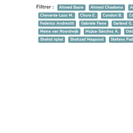
Filtrer :
Ahmed Basra
Ahmed Chaabena
A
Chevarria-Lazo M.
Chura E.
Condori B.
Cr
Federico Andreotti
Gabriele Fiene
Garland G.
Meine van Noordwijk
Mujica-Sánchez Á.
Odo
Shahid Iqbal
Shahzad Maqsood
Stefano Pad