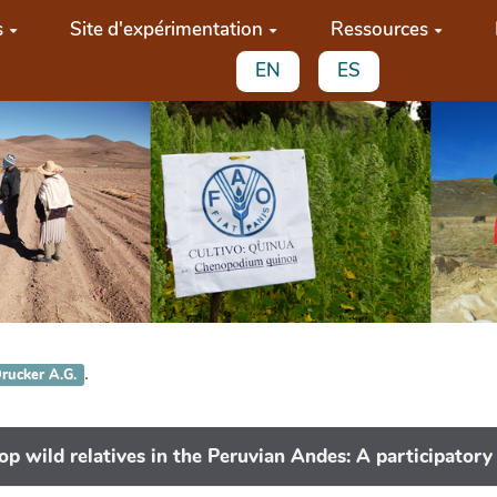
s
Site d'expérimentation
Ressources
EN
ES
.
rucker A.G.
op wild relatives in the Peruvian Andes: A participatory