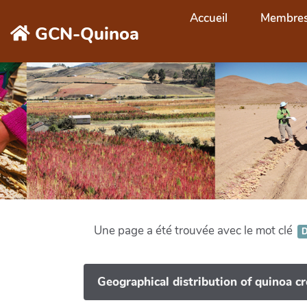
Aller au contenu principal
Accueil
Membre
GCN-Quinoa
Une page a été trouvée avec le mot clé
D
Geographical distribution of quinoa cr