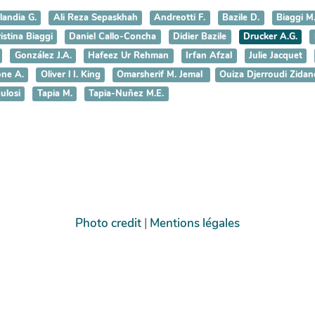
landia G.
Ali Reza Sepaskhah
Andreotti F.
Bazile D.
Biaggi M
istina Biaggi
Daniel Callo-Concha
Didier Bazile
Drucker A.G.
González J.A.
Hafeez Ur Rehman
Irfan Afzal
Julie Jacquet
ne A.
Oliver l I. King
Omarsherif M. Jemal
Ouiza Djerroudi Zidan
ulosi
Tapia M.
Tapia-Nuñez M.E.
Photo credit
|
Mentions légales