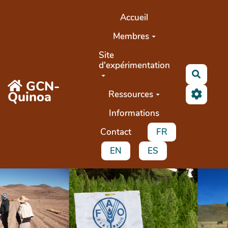
Aller au contenu principal
Accueil
Membres
Site
d'expérimentation
Search
GCN-
Quinoa
Ressources
Informations
Contact
FR
EN
ES