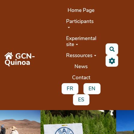
Aller au contenu principal
Home Page
Participants
Experimental
site
Buscar
GCN-
Ressources
Quinoa
News
Contact
FR
EN
ES