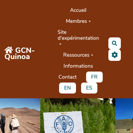
Aller au contenu principal
Accueil
Membres
Site
d'expérimentation
Recher
GCN-
Quinoa
Ressources
Informations
Contact
FR
EN
ES