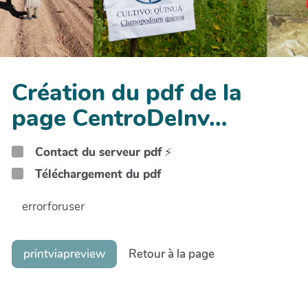
Création du pdf de la
page CentroDeInv…
Contact du serveur pdf
⚡
Téléchargement du pdf
errorforuser
printviapreview
Retour à la page